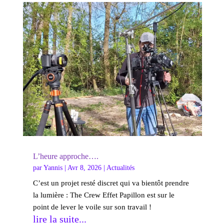
L’heure approche….
par
Yannis
|
Avr 8, 2026
|
Actualités
C’est un projet resté discret qui va bientôt prendre
la lumière : The Crew Effet Papillon est sur le
point de lever le voile sur son travail !
lire la suite...